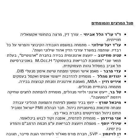
סגל המרצים והמומחים
ד"ר עו"ד הלל אביחי
- עורך דין, מרצה בתחומי אקטואליה
חווייתית.
עו"ד יעל שילוני
- מתמחה במשפט העבודה הקיבוצי והפרטי על כל
רבדיו. שותפה במשרד עורכי הדין אהוד שילוני ושות'.
טניה סוזינוב
- יועצת ארגונומית בכירה בחברת "ארגוטיים", בעלת
תואר שני "מוסמכת לבריאות בתעסוקה" M.Occ.H באוניברסיטת
תל אביב במסלול גהות תעסוקתית.
עדי פרבר
- מאמן אישי ועסקי ומפתח שיטת אימון מנטלי DIB.
יהודית מהלל
- מומחית להדרכות יישומי אופיס ואקסל בעסקים
איריס רזין
- MBA, מאמנת אירגונית ומנחת קבוצות בכירה.
מתמחה בהנחיית מנהלים.
טל בר
, ייעוץ ארגוני וליווי מנהלים, מומחית להפחתת לחצים שחיקה
ויוזמת "המטענה".
מיכאל שורץ
-
יועץ בכיר ומאמן לפיתוח והטמעת תהליכי עבודה
ומנחה סדנאות במיומנויות ניהול. חבר הנהלת PMI ישראל ומוביל
תחום ניהול הפרויקטים בחברת בארי כץ.
אני פרידמן
– מומחית לתדמית, אופנה וקוד לבוש בינלאומי.
שירלי יוסף
- מטפלת ויועצת לבריאות ע"פ חכמת הרמב"ם והמדע
בין ימינו.
דן לוינסון
- SVP, חברת פורס מאז'ור לשירותי הגנת סייבר, תגובה