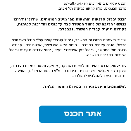
הכנס יתקיים בתאריכים 27-28/05/19
מרכז הכנסים, מלון קראון פלאזה תל אביב.
הכנס יכלול סדנאות והרצאות מפי מיטב המומחים, שידונו וידריכו
בנושאי הליבה של ניהול המשרד לצד עדכונים והדרכות לפיתוח,
לקידום וייעול עבודת המשרד, ובכללם:
שיפור ביצועים בתוכנות המשרד, ניהול קונפליקטים עפ"י מודל האינטרס
הכפול, הגנה עצמית בסייבר – חומת האש האנושית, ארגונומיה- עבודה
נכונה מול המחשב, ניהול זמן אפקטיבי ויעיל , יחסי עבודה תקינים וניהול
השירות בסביבת הלשכה.
עוד יעסוק הכנס בהפחתת לחצים ושחיקה, אתיקה ומוסר במקום העבודה,
איזון תזונתי נפשי ופיזי בחיים ובעבודה -ע"פ חכמת הרמב"ם, הופעה
ותדמית- כיצד להתלבש להצלחה.
למשתתפים תוענק תעודה בפירוט החומר הנלמד.