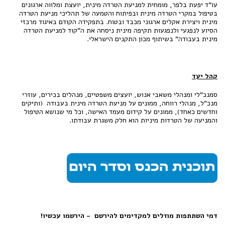
עו"ד יפעת בלפר, מומחית למניעת הטרדה מינית, יועצת ומלווה ארגונים
בטיפול במקרי הטרדה מינית ובפיתוח והטמעה של תהליכי מניעת הטרדה
מינית ויצירת אקלים ארגוני מכבד ובטוח. בתפקידה הקודם באיגוד מרכזי
הסיוע לנפגעי ולנפגעות תקיפה מינית ניסחה את ה"קוד למניעת הטרדה
מינית בעבודה" בשיתוף מכון התקנים הישראלי.
קהל יעד
סמנכ"לי ומנהלי משאבי אנוש, יועצים משפטיים, מנהלים בכירים, עוזרי
מנכ"ל, מנהלי רווחה, ממונים על מניעת הטרדה מינית בעבודה (ותיקים
וחדשים כאחד), ממונים על קידום מעמד האישה, וכל מי שנושא הטיפול
והמניעה של הטרדות מיניות הוא חלק משגרת עבודתו.
דמי השתתפות מוזלים למקדימים להירשם - הירשמו עכשיו!