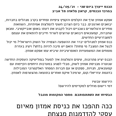
הכנס ייערך ביום שני - 24/05/21
במרכז הכנסים, קראון פלאזה תל אביב
אפקט אמזון טרף את הקלפים והקפיץ ציפיות ופחדים בקרב מנהלים בחברות,
יבואנים וארגונים. כבר כיום הצרכן חשוף להמלצות אמיתיות, השוואות
מחירים ורגולטורים נשכניים ויכול לקבוע את דעתו באופן אובייקטיבי. ומכאן
שחברות, קמעונאים ויבואנים שרוצים לשרוד חייבים להתאים את עצמם
לסטנדרטיים החדשים.
כנס אמזון למנהלים יברר את ההשפעה הצפויה על השוק הישראלי? מי יכול
לנצל את המצב? מי פחות? והאם יש סיבה להיות בלחץ? ויציג בעזרת
מומחים את המשמעויות האופרטיביות שיביא עמו אפקט אמזון.
הכנס יציע פתרונות, טיפים והמלצות איך לפעול בפוליטיקה העסקית החדשה
שנוצרה מכניסת אמזון לשוק, מבלי לפגוע במערכות היחסים הקיימות עם
קמעונאים, חנויות, ספקים או עם חברות המסחר האלקטרוני המובילות
כדוגמת עזריאלי.קום, טרמינל איקס ואחרים כתוצאה מהצטרפות לאמזון.
הירשמו עכשיו
דמי רישום מוזלים למקדימים להירשם!
הבטיחו את השתתפותכם. מספר המקומות מוגבל
ככה תהפכו את כניסת אמזון מאיום
עסקי להזדמנות מנצחת