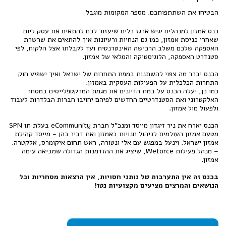
הבטיחו את השתתפותכם. מספר המקומות מוגבל
כנס אמזון למנהלים יגיש ארגז כלים שיעזור לכם להתאים את עסק ליום
שאחרי כניסת אמזון, כמו גם הנחיות ורעיונות איך להתאים את שרשרת
האספקה שלכם משלב הרכישה האינטרנטית ועד לקבלתו אצל הלקוח, לפי
סטנדרט האספקה, הלוגיסטיקה והמלאי של אמזון.
הכנס יברר מה צפוי להשתנות במפת התחרות של ישראל ואיך ישפיע חוק
התחרות הכלכלית על הפעילות העסקית באמזון.
כמו כן, יעלה הכנס על במת הדיונים את מגמת המרקטפלייסים במסחר
האלקטרוני ואת הסטנדרטיים החדשים לפיהם יחויבו חברות הבלדרות לעבוד
ולפעול מול אמזון.
הכנס יארח את ניר זיגדון מייסד ומנכ"ל חברת eCommunity בעלת תו SPN
מטעם אמזון העולמית לניהול חנויות באמזון ואת דביר כהן - מייסד קהילת
אמזון ישראל. וינעל במפגש עם אלי ונטורה, ראש תחום איקומרס, אלקטרה.
– מנהל פעילות Weforce, שיציג את ההזדמנות הגדולה שמביאה עימה
אמזון.
בכנס זה אין התערבות של נותני חסויות, אין הרצאות מסחריות וכל
הנושאים והמרצים מציעים מקצועיות נטו!