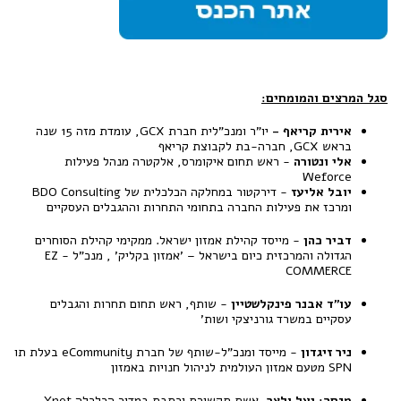
סגל המרצים והמומחים
:
אירית קריאף
-
יו"ר ומנכ"לית חברת GCX, עומדת מזה 15 שנה
בראש GCX, חברה-בת לקבוצת קריאף
אלי ונטורה
- ראש תחום איקומרס, אלקטרה מנהל פעילות
Weforce
יובל אליעז
- דירקטור במחלקה הכלכלית של BDO Consulting
ומרכז את פעילות החברה בתחומי התחרות וההגבלים העסקיים
דביר כהן
- מייסד קהילת אמזון ישראל. ממקימי קהילת הסוחרים
הגדולה והמרכזית כיום בישראל – 'אמזון בקליק' , מנכ"ל EZ -
COMMERCE
עו”ד אבנר פינקלשטיין
- שותף, ראש תחום תחרות והגבלים
עסקיים במשרד גורניצקי ושות'
ניר זיגדון
- מייסד ומנכ"ל-שותף של חברת eCommunity בעלת תו
SPN מטעם אמזון העולמית לניהול חנויות באמזון
מנחה: יעל ולצר
, אשת תקשורת וכתבת במדור הכלכלה Ynet