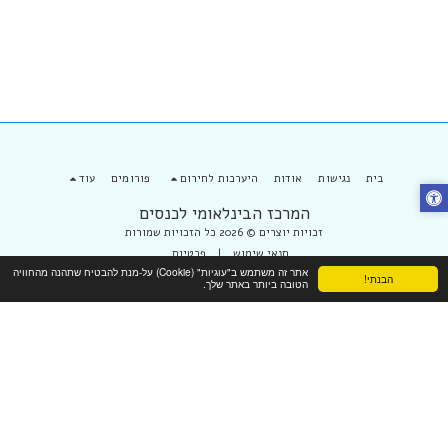
בית
נגישות
אודות
היערכות לחירום
פורומים
עוד
המרכז הבינלאומי לכנסים
זכויות יוצרים © 2026 כל הזכויות שמורות
תנאי שימוש
|
פרטיות
אתר זה משתמש ב"עוגיות" (Cookie) על-מנת להבטיח שתהנה מהחוויה
הבנתי!
הטובה ביותר באתר שלך.
הירשם